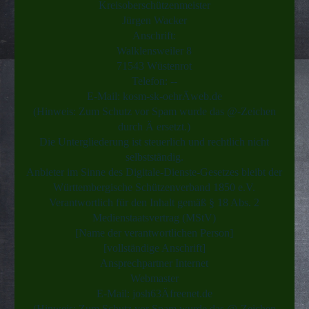
Kreisoberschützenmeister
Jürgen Wacker
Anschrift:
Walklensweiler 8
71543 Wüstenrot
Telefon: --
E-Mail: kosm-sk-oehrÄweb.de
(Hinweis: Zum Schutz vor Spam wurde das @-Zeichen
durch Ä ersetzt.)
Die Untergliederung ist steuerlich und rechtlich nicht
selbstständig.
Anbieter im Sinne des Digitale-Dienste-Gesetzes bleibt der
Württembergische Schützenverband 1850 e.V.
Verantwortlich für den Inhalt gemäß § 18 Abs. 2
Medienstaatsvertrag (MStV)
[Name der verantwortlichen Person]
[vollständige Anschrift]
Ansprechpartner Internet
Webmaster
E-Mail: josh63Äfreenet.de
(Hinweis: Zum Schutz vor Spam wurde das @-Zeichen